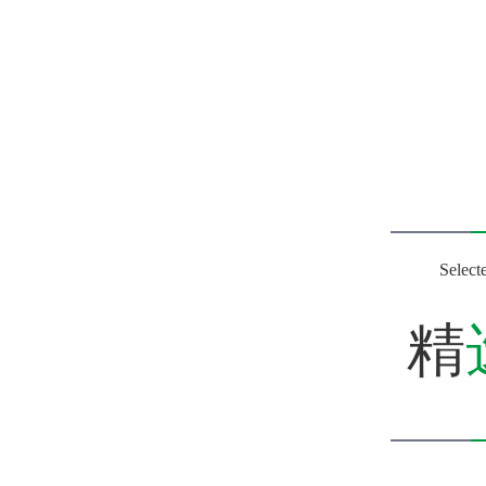
Select
精